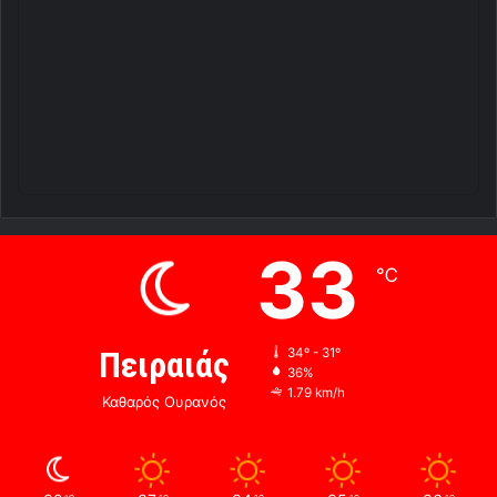
33
℃
Πειραιάς
34º - 31º
36%
1.79 km/h
Καθαρός Ουρανός