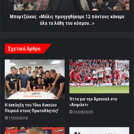
τα
λάθη
του
Μπαρτζώκας: «Μόλις προηγηθήκαμε 12 πόντους κάναμε
κόσμου…»
όλα τα λάθη του κόσμου…»
Σχετικά Άρθρα
Ήττα για την Άρσεναλ στο
«Άνφιλντ»
Η έκπληξη του 10ου Λυκείου
Πειραιά στους Πρωταθλητές!
31/08/2025
17/05/2018