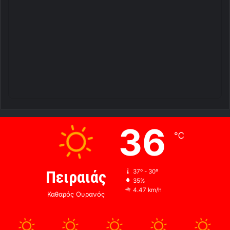
36
℃
Πειραιάς
37º - 30º
35%
4.47 km/h
Καθαρός Ουρανός