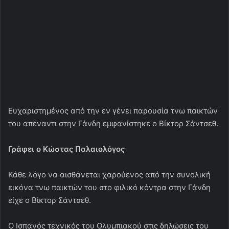
Γράφει ο Κώστας Παλαιολόγος
Κάθε λόγο να αισθάνεται χαρούενος από την συνολική
εικόνα τνω παικτών του στο φιλικό κόντρα στην Γάνδη
είχε ο Βίκτορ Σάντσεθ.
Ο Ισπανός τεχνικός του Ολυμπιακού στις δηλώσεις του
αμέσως μετά τη λήξη του πρώτου φιλικού των
πρωταθλητών Ελλάδας επί βελγικού εδάφους,
αναφέρθηκε στη βελτίωση που παρουσίασε η ομάδα του
«Είμαστε χαρούμενοι, οι παίκτες έκαναν καλή δουλειά
απέναντι σε έναν καλό αντίπαλο που έπαιξε πολύ καλά
την περσινή σεζόν. Ήταν έντονο παιχνίδι, στο οποίο
βγάλαμε περισσότερες ευκαιρίες γεγονός που μας δίνει
ώθηση. Είμαστε χαρούμενοι και για την φυσική
κατάστασή μας και δείξαμε ότι σημειώσαμε πρόοδο σε
σχέση με το προηγούμενο παιχνίδι μας.