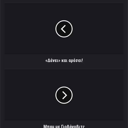
Γιοβάνοβιτς
Mπαμ με Γιοβάνοβιτς
Σχετικά Άρθρα
Ο κόσμος θα παίξει μπάλα
«Αφιερωμένη η νίκη στα θύματα
δυνατά
της Θύρας 7 »