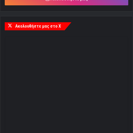
29
℃
Πειραιάς
37º - 28º
47%
0.89 km/h
Καθαρός Ουρανός