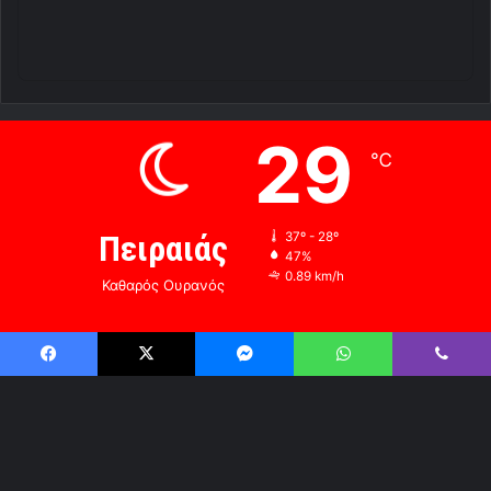
37
38
33
34
35
℃
℃
℃
℃
℃
Σα
Κυ
Δε
Τρ
Τε
© Copyright 2026, All Rights Reserved |
Power by Redaroume
Team
RSS
Facebook
X
YouTube
Instagram
Facebook
X
Messenger
WhatsApp
Viber
B