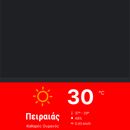
30
℃
Πειραιάς
37º - 29º
48%
0.45 km/h
Καθαρός Ουρανός