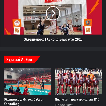
φινάλε
στο
2025
Ολυμπιακός: Γλυκό φινάλε στο 2025
Σχετικά Άρθρα
Ολυμπιακός: Με το.. δεξί οι
Νίκη στο Περιστέρι για την Κ15
Κορασίδες
18/02/2023