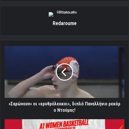
Redaroume
«Σαρώνουν»
οι
«ερυθρόλευκοι»,
διπλό
Πανελλήνιο
ρεκόρ
ο
Ντούμας!
«Σαρώνουν» οι «ερυθρόλευκοι», διπλό Πανελλήνιο ρεκόρ
ο Ντούμας!
Ολυμπιακός:
Γλυκό