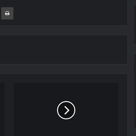
ger
ινοποίηση μέσω ηλεκτρονικού ταχυδρομείου
Εκτύπωση
«Πόρτα»
Βιλένα
σε
Ίντερ!