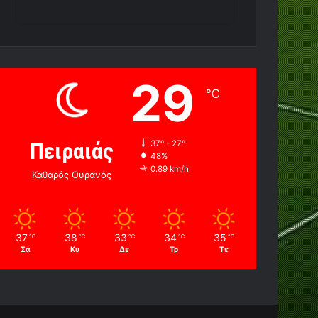
29
℃
Πειραιάς
37º - 27º
48%
0.89 km/h
Καθαρός Ουρανός
37
38
33
34
35
℃
℃
℃
℃
℃
Σα
Κυ
Δε
Τρ
Τε