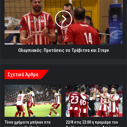
Προτάσεις
σε
Τράβιτσα
και
Στερν
Ολυμπιακός: Προτάσεις σε Τράβιτσα και Στερν
Σχετικά Άρθρα
Τόσα χρήματα μπήκαν στα
22/8 στις 22:00 η πρεμιέρα του