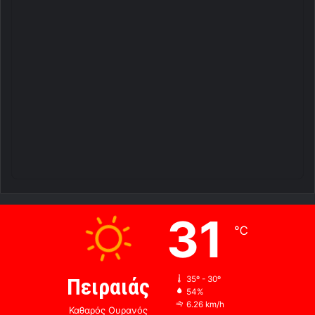
31
℃
Πειραιάς
35º - 30º
54%
6.26 km/h
Καθαρός Ουρανός