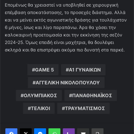
Επομένως θα χρειαστεί να υποβληθεί σε χειρουργική
επέμβαση αποκατάστασης, το προσεχές διάστημα. Αλλά
και να μείνει εκτός αγωνιστικής δράσης για τουλάχιστον
6 μήνες, ίσως και λίγο παραπάνω. Άρα θα χάσει την
καλοκαιρινή προετοιμασία και την εκκίνηση της σεζόν
2024-25. Όμως επειδή είναι μαχήτρια, θα δουλέψει
σκληρά και θα επιστρέψει ακόμα πιο δυνατή στα παρκέ.
GAME 5
Α1 ΓΥΝΑΙΚΩΝ
ΑΓΓΕΛΙΚΗ ΝΙΚΟΛΟΠΟΥΛΟΥ
ΟΛΥΜΠΙΑΚΟΣ
ΠΑΝΑΘΗΝΑΪΚΟΣ
ΤΕΛΙΚΟΙ
ΤΡΑΥΜΑΤΙΣΜΟΣ
Messenger
WhatsApp
Viber
Κοινοποίηση μέσω ηλεκτρονικού ταχυδρομείου
Εκτύπωση