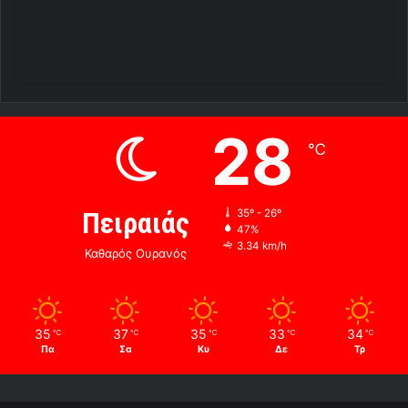
28
℃
Πειραιάς
35º - 26º
47%
3.34 km/h
Καθαρός Ουρανός
35
37
35
33
34
℃
℃
℃
℃
℃
Πα
Σα
Κυ
Δε
Τρ