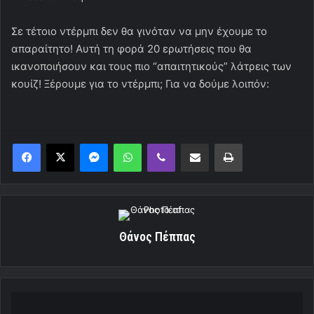
Σε τέτοιο ντέρμπι δεν θα γινόταν να μην έχουμε το
απαραίτητο! Αυτή τη φορά 20 ερωτήσεις που θα
ικανοποιήσουν και τους πιο “απαιτητικούς” λάτρεις των
κουίζ! Ξέρουμε για το ντέρμπι; Για να δούμε λοιπόν:
Messenger
WhatsApp
Viber
Κοινοποίηση μέσω ηλεκτρονικού ταχυδρομείου
Εκτύπωση
Θάνος Πέππας
Τα
ερυθρόλευκα