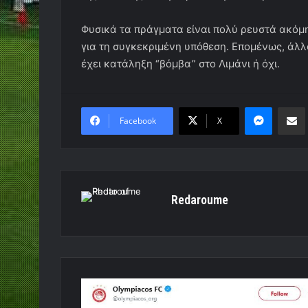
Φυσικά τα πράγματα είναι πολύ ρευστά ακόμ
για τη συγκεκριμένη υπόθεση. Επομένως, άλλο
έχει κατάληξη “βόμβα” στο Λιμάνι ή όχι.
Messen
Κο
Facebook
X
Redaroume
Οι
ευχές