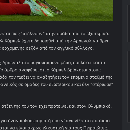
εται πως “στέλνουν” στην ομάδα από το εξωτερικό.
λ Κάμπελ έχει ειδοποιηθεί από την Άρσεναλ να βρει
ς ερχόμενης σεζόν από τον αγγλικό σύλλογο.
ς Άρσεναλ στο συγκεκριμένο μέσο, εμπλέκει και το
ο άρθρο αναφέρει ότι ο Κάμπελ βρίσκεται στους
άδα τον πιέζει να αναζητήσει τον επόμενο σταθμό της
ανεικός σε ομάδες του εξωτερικού και δεν “στέριωσε”
 ατζέντης του τον έχει προτείνει και στον Ολυμπιακό.
 για έναν ποδοσφαιριστή που ν’ αγωνίζεται στα άκρα
αται να είναι άκρως ελκυστική για τους Πειραιώτες.