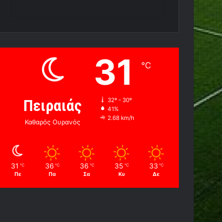
31
℃
Πειραιάς
32º - 30º
41%
2.68 km/h
Καθαρός Ουρανός
31
36
36
35
33
℃
℃
℃
℃
℃
Πε
Πα
Σα
Κυ
Δε