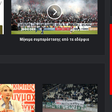
από
τα
αδέρφια
Μήνυμα συμπαράστασης από τα αδέρφια