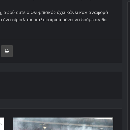
η, αφού ούτε ο Ολυμπιακός έχει κάνει καν αναφορά
 ένα σίριαλ του καλοκαιριού μένει να δούμε αν θα
ger
ινοποίηση μέσω ηλεκτρονικού ταχυδρομείου
Εκτύπωση
Μήνυμα
συμπαράστασης