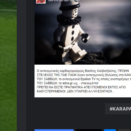
KARAP
Messen
Κο