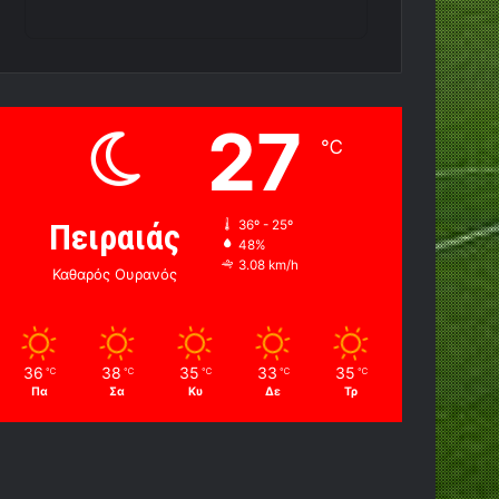
27
℃
Πειραιάς
36º - 25º
48%
3.08 km/h
Καθαρός Ουρανός
36
38
35
33
35
℃
℃
℃
℃
℃
Πα
Σα
Κυ
Δε
Τρ