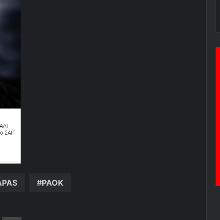
APAS
PAOK
ger
ινοποίηση μέσω ηλεκτρονικού ταχυδρομείου
Εκτύπωση