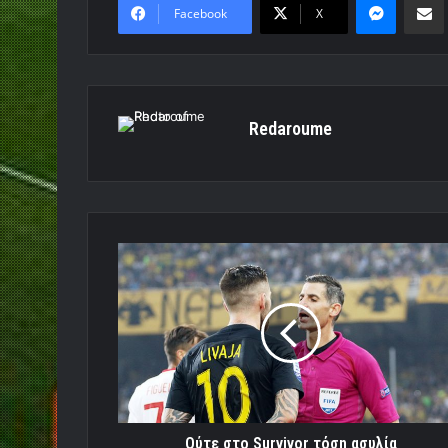
Facebook
X
Redaroume
Ούτε
στο
Survivor
τόση
ασυλία
Ούτε στο Survivor τόση ασυλία