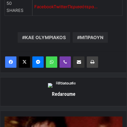
50
Facebook
Twitter
Περισσότερα…
SHARES
KAE OLYMPIAKOS
ΜΠΡΑΟΥΝ
Messenger
WhatsApp
Viber
Κοινοποίηση μέσω ηλεκτρονικού ταχυδρομείου
Εκτύπωση
Redaroume
Επικός
Καραπαπάς