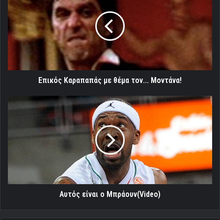
με
θέμα
τον...
Μοντάνα!
Επικός Καραπαπάς με θέμα τον... Μοντάνα!
Aυτός
είναι
ο
Μπράουν(Video)
Aυτός είναι ο Μπράουν(Video)