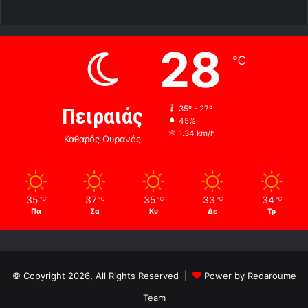
28
℃
Πειραιάς
35º - 27º
45%
1.34 km/h
Καθαρός Ουρανός
35
37
35
33
34
℃
℃
℃
℃
℃
Πα
Σα
Κυ
Δε
Τρ
© Copyright 2026, All Rights Reserved |
Power by Redaroume
Team