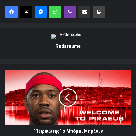
Messenger
WhatsApp
Viber
Κοινοποίηση μέσω ηλεκτρονικού ταχυδρομείου
Εκτύπωση
Redaroume
"Πειραιώτης"
ο
Μπόμπι
Μπράουν
"Πειραιώτης" ο Μπόμπι Μπράουν