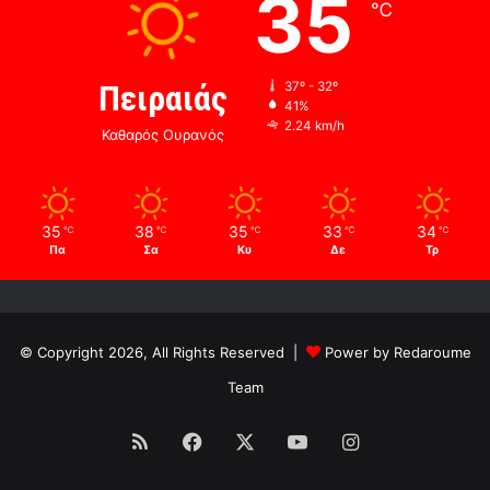
35
℃
Πειραιάς
37º - 32º
41%
2.24 km/h
Καθαρός Ουρανός
35
38
35
33
34
℃
℃
℃
℃
℃
Πα
Σα
Κυ
Δε
Τρ
© Copyright 2026, All Rights Reserved |
Power by Redaroume
Team
RSS
Facebook
X
YouTube
Instagram