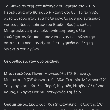
Τα υπόλοιπα τέρματα πέτυχαν οι Σαβέριο στο 70′, ο
Πέρεθ ξανά στο 80′ και ο Ρικάρντ στο 88′. Το παιχνίδι
αυτό ωστόσο ήταν ένα πολύ μεγάλο μάθημα εμπειρίας
για τους Νέους παίκτες του Βασίλη Βούζα, καθώς η
Μπαρτσελόνα ήταν πολύ ανώτερη τους, αλλά
τουλάχιστον θα μπορούσαν να είχαν περισώσει την
έκταση του σκορ αν είχαν 11 στο γήπεδο σε όλη τη
διάρκεια του αγώνα.
Οι συνθέσεις των δυο ομάδων:
Μπαρτσελόνα:
Πένια, Μινγκουέθα (72′ Εσπινάχ),
Μπράνταριθ (76′ Φερνάντεθ), Βίλα Γκαρσία, Μόντσου (72′
Τουγκαρίνοφ), Κάρλες Πέρεθ, Κογιάδο, Νταβίντ Αλφόνσο,
Κομάς, Ρικάρντ Πουίγκ, Ντελγκάδο Σαβέριο.
Ολυμπιακός:
Σκαφίδας, Χατζηιωαννίδης, Γαλούπης (76′