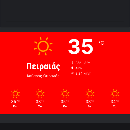
35
℃
Πειραιάς
36º - 32º
41%
2.24 km/h
Καθαρός Ουρανός
35
38
35
33
34
℃
℃
℃
℃
℃
Πα
Σα
Κυ
Δε
Τρ