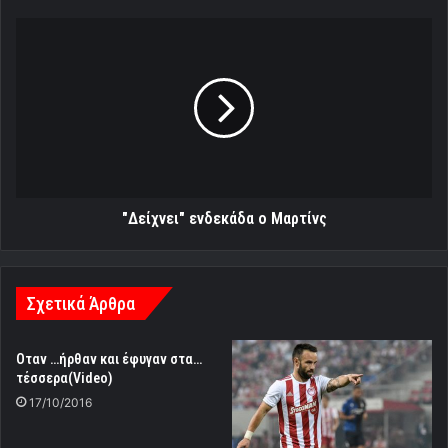
"Δείχνει"
ενδεκάδα
ο
Μαρτίνς
"Δείχνει" ενδεκάδα ο Μαρτίνς
Σχετικά Άρθρα
Οταν …ήρθαν και έφυγαν στα…
τέσσερα(Video)
17/10/2016