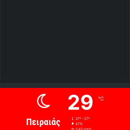
29
℃
Πειραιάς
37º - 27º
47%
0.45 km/h