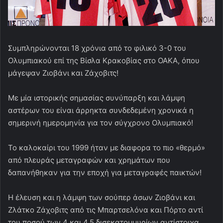
Συμπληρώνονται 18 χρόνια από το φιλικό 3-0 του
Ολυμπιακού επί της Βίσλα Κρακοβίας στο ΟΑΚΑ, όπου
μάγεψαν Zιοβάνι και Ζάχοβιτς!
Με μία ιστορικής σημασίας συνύπαρξη και λάμψη
αστέρων του είναι άρρηκτα συνδεδεμένη χρονικά η
σημερινή ημερομηνία για τον σύγχρονο Ολυμπιακό!
Το καλοκαίρι του 1999 ήταν με διαφορα το πιο «θερμό»
από πλευράς μεταγραφών και χρημάτων που
δαπανήθηκαν για την εποχή για μεταγραφές παικτών!
Η έλευση και η λάμψη των σούπερ άσων Zιοβάνι και
Ζλάτκο Ζάχοβιτς από τις Μπαρτσελόνα και Πόρτο αντί
του ποσού των 4 και 4,5 δισεκατομμυρίων αντίστοιχα,