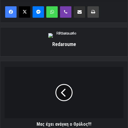
Messenger
WhatsApp
Viber
Κοινοποίηση μέσω ηλεκτρονικού ταχυδρομείου
Εκτύπωση
Redaroume
Μας
έχει
ανάγκη
ο
Θρύλος!!!
Μας έχει ανάγκη ο Θρύλος!!!