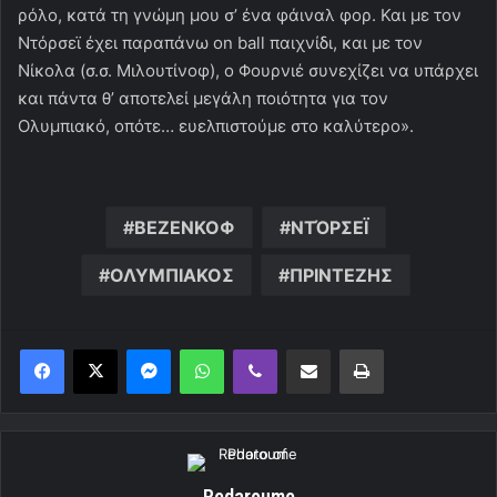
ρόλο, κατά τη γνώμη μου σ’ ένα φάιναλ φορ. Και με τον
Ντόρσεϊ έχει παραπάνω on ball παιχνίδι, και με τον
Νίκολα (σ.σ. Μιλουτίνοφ), ο Φουρνιέ συνεχίζει να υπάρχει
και πάντα θ’ αποτελεί μεγάλη ποιότητα για τον
Ολυμπιακό, οπότε… ευελπιστούμε στο καλύτερο».
ΒΕΖΕΝΚΟΦ
ΝΤΌΡΣΕΪ
ΟΛΥΜΠΙΑΚΟΣ
ΠΡΙΝΤΕΖΗΣ
Messenger
WhatsApp
Viber
Κοινοποίηση μέσω ηλεκτρονικού ταχυδρομείου
Εκτύπωση
Redaroume