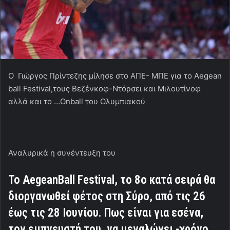
O Γιώργος Πρίντεζης μίλησε στο ΑΠΕ- ΜΠΕ για το Aegean
ball Festival,τους Βεζένκοφ-Ντόρσει και Μιλουτίνοφ
αλλά και το …Onball του Ολυμπιακού
Αναλυρικά η συνέντευξη του
Το AegeanBall Festival, το 8ο κατά σειρά θα
διοργανωθεί φέτος στη Σύρο, από τις 26
έως τις 28 Ιουνίου. Πως είναι για εσένα,
τον εμπνευστή του, να μεγαλώνει -χρόνο