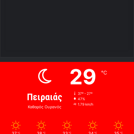
29
℃
Πειραιάς
37º - 27º
47%
1.79 km/h
Καθαρός Ουρανός
37
38
33
34
35
℃
℃
℃
℃
℃