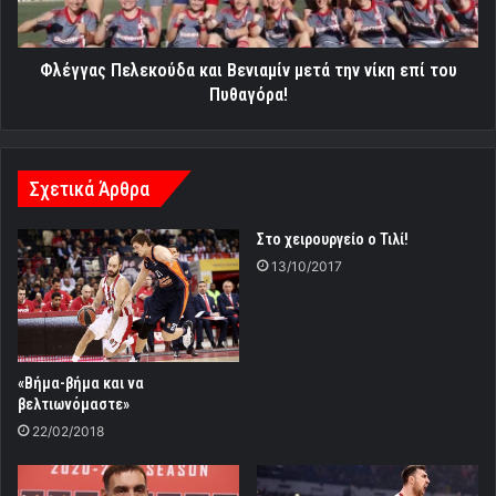
επί
του
Πυθαγόρα!
Φλέγγας Πελεκούδα και Βενιαμίν μετά την νίκη επί του
Πυθαγόρα!
Σχετικά Άρθρα
Στο χειρουργείο ο Τιλί!
13/10/2017
«Βήμα-βήμα και να
βελτιωνόμαστε»
22/02/2018