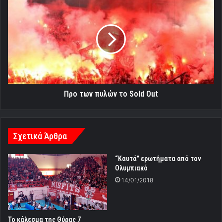
των
πυλών
το
Sold
Out
Προ των πυλών το Sold Out
Σχετικά Άρθρα
“Καυτά” ερωτήματα από τον
Ολυμπιακό
14/01/2018
Το κάλεσμα της Θύρας 7