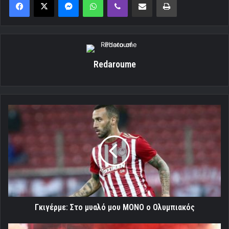
Redaroume
Γκιγέρμε:
Στο
μυαλό
μου
ΜΟΝΟ
ο
Ολυμπιακός
Γκιγέρμε: Στο μυαλό μου ΜΟΝΟ ο Ολυμπιακός
Προ