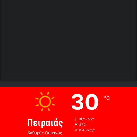
30
℃
Πειραιάς
36º - 29º
47%
0.45 km/h
Καθαρός Ουρανός