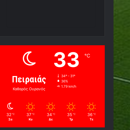
33
℃
Πειραιάς
34º - 31º
36%
1.79 km/h
Καθαρός Ουρανός
32
37
34
35
36
℃
℃
℃
℃
℃
Σα
Κυ
Δε
Τρ
Τε