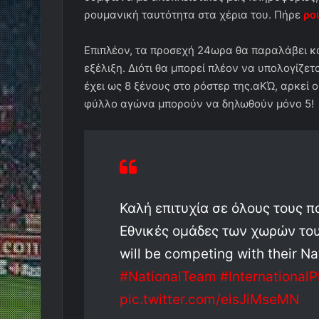
ρουμανική ταυτότητα στα χέρια του. Πήρε
ρο
Επιπλέον, τα προσεχή 24ωρα θα παραλάβει και
εξέλιξη. Διότι θα μπορεί πλέον να υπολογίζετ
έχει ως 8 ξένους στο ρόστερ της.αΚΏ, αρκεί ο
φύλλο αγώνα μπορούν να δηλωθούν μόνο 5!
Καλή επιτυχία σε όλους τους π
Εθνικές ομάδες των χωρών τους!
will be competing with their N
#NationalTeam
#InternationalP
pic.twitter.com/eisJiMseMN