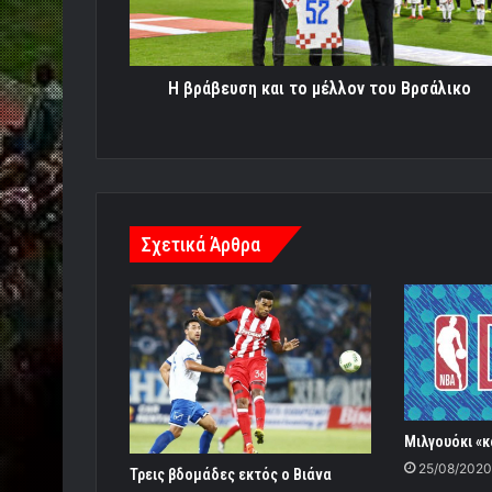
Βρσάλικο
Η βράβευση και το μέλλον του Βρσάλικο
Σχετικά Άρθρα
Μιλγουόκι «κ
25/08/2020
Τρεις βδομάδες εκτός ο Βιάνα