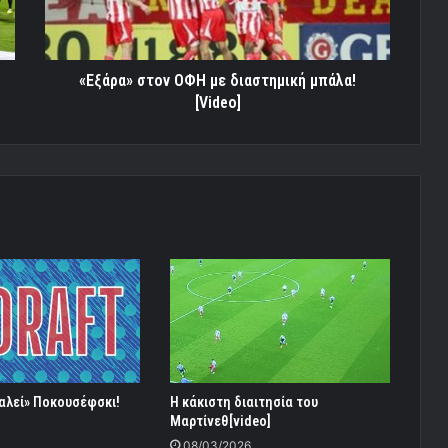
[Video]
«Εξάρα» στον ΟΦΗ με διαστημική μπάλα!
[Video]
αλεί» Ποκουσέφσκι!
Η κάκιστη διαιτησία του
Μαρτίνεθ[video]
08/03/2026