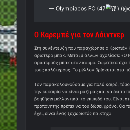
— Olympiacos FC (47
) (@
Ο Καρεμπέ για τον Λάιντνερ
Στη συνέντευξη που παραχώρησε ο Κριστιάν Κα
αριστερό μπακ. Μεταξύ άλλων σχολίασε: «Ο Ν
αριστερούς μπακ στον κόσμο. Σωματικά έχει 
τους καλύτερους. Το μέλλον βρίσκεται στα πό
Τον παρακολουθούσαμε για πολύ καιρό, τόσο σ
την ευκαιρία να είναι μαζί μας και να δει το
βοηθήσει μελλοντικά, το επίπεδό του. Είναι 
προπονητής πρέπει να του δώσει χρόνο. Θα πα
έχει, είναι ένας ξεχωριστός παίκτης».