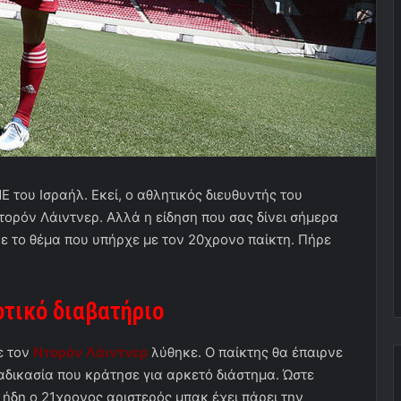
 του Ισραήλ. Εκεί, ο αθλητικός διευθυντής του
ορόν Λάιντνερ. Αλλά η είδηση που σας δίνει σήμερα
κε το θέμα που υπήρχε με τον 20χρονο παίκτη. Πήρε
οτικό διαβατήριο
ε τον
Ντορόν Λάιντνερ
λύθηκε. Ο παίκτης θα έπαιρνε
ιαδικασία που κράτησε για αρκετό διάστημα. Ώστε
ήδη ο 21χρονος αριστερός μπακ έχει πάρει την