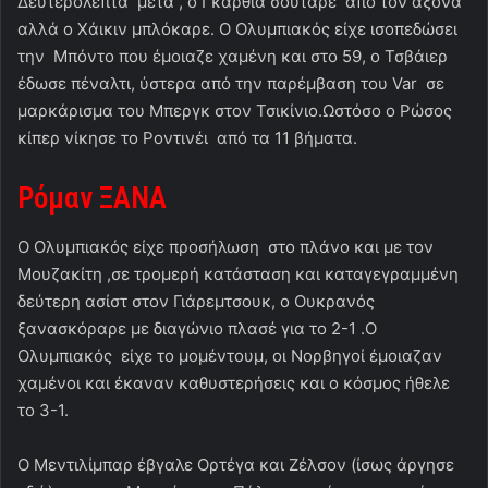
Δευτερόλεπτα μετά , ο Γκαρθία σούταρε από τον άξονα
αλλά ο Χάικιν μπλόκαρε. Ο Ολυμπιακός είχε ισοπεδώσει
την Μπόντο που έμοιαζε χαμένη και στο 59, ο Τσβάιερ
έδωσε πέναλτι, ύστερα από την παρέμβαση του Var σε
μαρκάρισμα του Μπεργκ στον Τσικίνιο.Ωστόσο ο Ρώσος
κίπερ νίκησε το Ροντινέι από τα 11 βήματα.
Ρόμαν ΞΑΝΑ
Ο Ολυμπιακός είχε προσήλωση στο πλάνο και με τον
Μουζακίτη ,σε τρομερή κατάσταση και καταγεγραμμένη
δεύτερη ασίστ στον Γιάρεμτσουκ, ο Ουκρανός
ξανασκόραρε με διαγώνιο πλασέ για το 2-1 .Ο
Ολυμπιακός είχε το μομέντουμ, οι Νορβηγοί έμοιαζαν
χαμένοι και έκαναν καθυστερήσεις και ο κόσμος ήθελε
το 3-1.
Ο Μεντιλίμπαρ έβγαλε Ορτέγα και Ζέλσον (ίσως άργησε