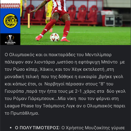
Ο Ολυμπιακός και οι παικταράδες του Μεντιλίμπαρ
πάλεψαν σαν λιοντάρια ,ωστόσο η εφτάψυχη Μπόντο με
τον Ρώσο κίπερ, Χάικιν, και τον Χέγκ εκτελεστή ,στη
μοναδική τελική που της δόθηκε η ευκαιρία ,βρήκε γκολ
και κάπως έτσι, οι Νορβηγοί πέρασαν στους “8” του
Γιουρόπα ,παρά την ήττα τους με 2-1 ,χάρις στα δύο γκολ
του Ρόμαν Γιάρεμτσουκ…Μία νίκη που τον φέρνει στη
League Phase toy Τσάμπιονς Λιγκ αν ο Ολυμπιακός παρει
το Πρωτάθλημα.
Ο ΠΟΛΥΤΙΜΟΤΕΡΟΣ
: Ο Χρήστος Μουζακίτης γύρισε