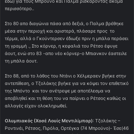
εδώ) για τους Μπρούνο και Πάλμα ρισκάροντας ακόμα
περισσότερο..
Στο 80 απο διαγώνια πάσα από δεξιά, ο Παλμα βρέθηκε
μέσα στην περιοχή και αριστερά, πλάσαρε προς το
τέρμα, αλλά ο Γκούντερσεν έδιωξε πριν η μπάλα περάσει
τη γραμμή ., Στο κόρνερ, η κεφαλιά του Ρέτσο έφυγε
άουτ, ενώ στο 83 -απο νέο κόρνερ-ο Μπιανκον έαστειλε
τη μπάλα άουτ.
Στο 88, από το λάθος του Ντάνι ο Χέλμεραεν βγήκε στην
αντεπίθεση, ο Τζολάκης βγήκε για να κόψει τον επιθετικό
της Μπόντο και τον ανέτρεψε με αποτέλεσμα να
αποβληθεί και τη θέση του να παίρνει ο Ρέτσος καθώς οι
αλλαγές είχαν ολοκληρωθεί.
Ολυμπιακός (Χοσέ Λουίς Μεντιλίμπαρ)
: Τζολάκης –
Ροντινέι, Ρέτσος, Πιρόλα, Ορτέγκα (74 Μπρούνο)- Έσε(46