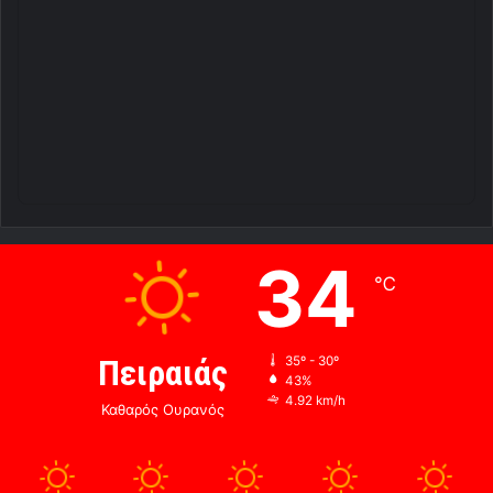
34
℃
Πειραιάς
35º - 30º
43%
4.92 km/h
Καθαρός Ουρανός