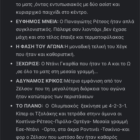
το ματς ,όντας εντυπωσιακός με δύο ασίστ και
κυριαρχικό παιχνίδι στο κέντρο.
ΕΥΦΗΜΟΣ ΜΝΕΙΑ:
Ο Παναγιώτης Ρέτσος ήταν απλά
συγκλονιστικός. Πάλεψε σαν λιοντάρι ,δεν έχασε
μάχη και στο τέλος έπαιξε και τερματοφύλακας
Η ΦΑΣΗ ΤΟΥ ΑΓΩΝΑ
:Η μοναδική τελική του Χέγκ
που ήταν και καθοριστική.
ΞΕΧΩΡΙΣΕ
: Ο Ντάνι Γκαρθία που ήταν το Α και το Ω
,σε όλο το ματς στη μεσαία γραμμή…
ΑΔΥΝΑΜΟΣ ΚΡΙΚΟΣ
:Μέτρια εμφάνιση από τον
Ζέλσον που τη μεγαλύτερη διάρκεια του αγώνα
ήταν κατώτερος των περιστάσεων
ΤΟ ΠΛΑΝΟ:
Ο Ολυμπιακός ξεκίνησε με 4-2-3-1.
Κίπερ οι Τζολάκης και τετράδα στηνν άμυνα οι
Κοστίνια-Ρέτσος-Πιρόλα-Ορτέγα- Μεσαία γραμμή
Εσε-Ντάνι -Ορτα, στα άκρα Ροντινέι -Τσικίνιο-και
φορ ο Ζέλσον που ωστόσο δεν ήταν καθαρός