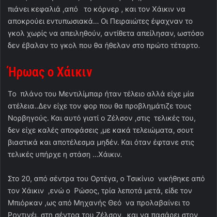
πιάνει κεφαλιά ,από το κόρνερ , και τον Χάικιν να
αποκρούει εντυπωσιακά… Οι Πειραιώτες έψαχναν το
γκολ χωρίς να απειληθούν, αντίθετα απείλησαν, ωστόσο
δεν έβαλαν το γκολ που θα ήθελαν στο πρώτο τέταρτο.
Ήρωας ο Χάικιν
Το πλάνο του Μεντιλίμπαρ ήταν τέλειο αλλά είχε μία
ατέλεια..Δεν είχε τον φορ που θα προβλημάτιζε τους
Νορβηγούς. Και αυτό γιατί ο Ζέλσον ,στις τελικές του,
δεν είχε καλές αποφάσεις ,με κακά τελειώματα, σουτ
βιαστικά και αποτέλεσμα μηδέν. Και όταν έφτανε στις
τελικές υπήρχε η στάση …Χάικιν.
Στο 20, από σέντρα του Ορτέγα, ο Τσικίνιο νικήθηκε από
τον Χάικιν ,ενώ ο Ρώσος, τρία λεποτά μετά, είδε τον
Μπιόρκαν ,ως από Μηχανής Θεό να προλαβαίνει το
Ροντινέι, στη σέντρα του Ζέλσον, και να πασάρει στον