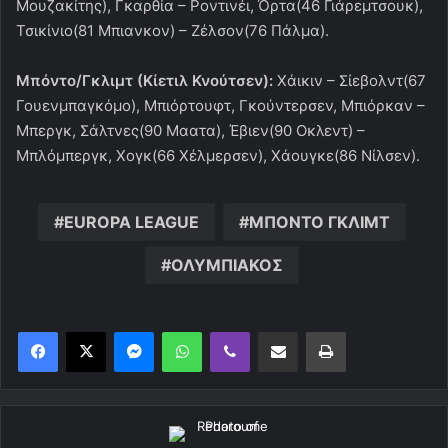
Μουζακίτης), Γκαρθία – Ροντινέι, Όρτα(46 Γιάρεμτσουκ),
Τσικίνιο(81 Μπιανκον) – Ζέλσον(76 Πάλμα).
Μπόντο/Γκλιμτ (Κίετιλ Κνούτσεν):
Χάικιν – Σίεβολντ(67
Γουενμπαγκόμο), Μπιόρτουφτ, Γκούντερσεν, Μπιόρκαν –
Μπεργκ, Σάλτνες(90 Μαατα), Έβιεν(90 Οκλεντ) –
Μπλόμπεργκ, Χογκ(66 Χέλμερσεν), Χάουγκε(86 Νίλσεν).
EUROPA LEAGUE
ΜΠΟΝΤΟ ΓΚΛΙΜΤ
ΟΛΥΜΠΙΑΚΟΣ
Messenger
WhatsApp
Viber
Κοινοποίηση μέσω ηλεκτρονικού ταχυδρομείου
Εκτύπωση