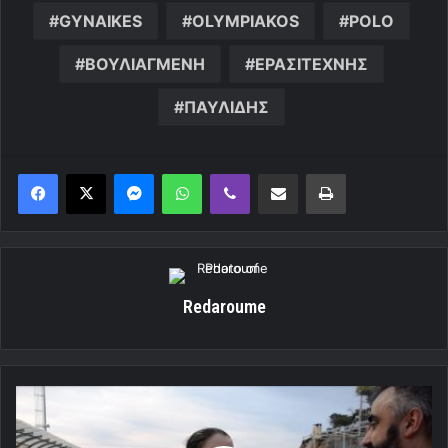
GYNAIKES
OLYMPIAKOS
POLO
ΒΟΥΛΙΑΓΜΕΝΗ
ΕΡΑΣΙΤΕΧΝΗΣ
ΠΑΥΛΙΔΗΣ
Messenger
WhatsApp
Viber
Κοινοποίηση μέσω ηλεκτρονικού ταχυδρομείου
Εκτύπωση
Redaroume
Μανωλιουδάκη:
«Την
Πέμπτη