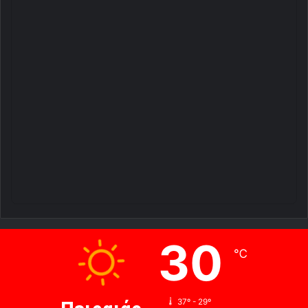
30
℃
37º - 29º