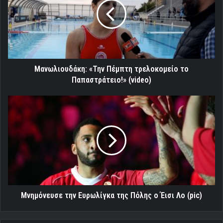
τρελοκομείο
το
Παπαστράτειο!»
(video)
Μανωλιουδάκη: «Την Πέμπτη τρελοκομείο το
Παπαστράτειο!» (video)
Μνημόνευσε
την
Ευρωλίγκα
της
Πόλης
ο
Έισι
Λο
(pic)
Μνημόνευσε την Ευρωλίγκα της Πόλης ο Έισι Λο (pic)