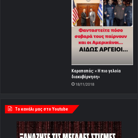
Kαραπαπάς: « Η πιο γελοία
διακυβέρνηση»
18/11/2018
Tο κανάλι μας στο Youtube