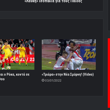
«Λευκή» ισοπαλία για τους Παίδες
ι ο Ρόκα, κοντά σε
«Τριάρα» στην Nέα Σμύρνη! (Video)
Όσο
03/01/2022