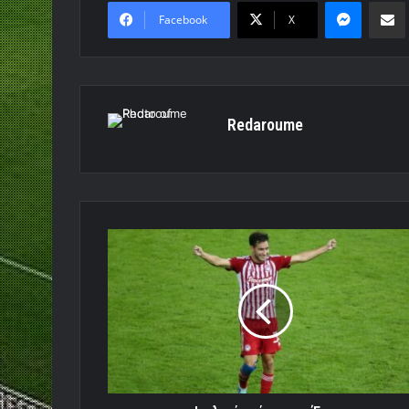
Messen
Κο
Facebook
X
Redaroume
Ιταλικά
«μάτια»
σε
Έσε