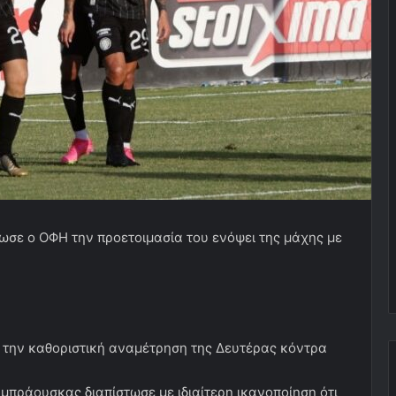
σε ο ΟΦΗ την προετοιμασία του ενόψει της μάχης με
 την καθοριστική αναμέτρηση της Δευτέρας κόντρα
μπράουσκας διαπίστωσε με ιδιαίτερη ικανοποίηση ότι