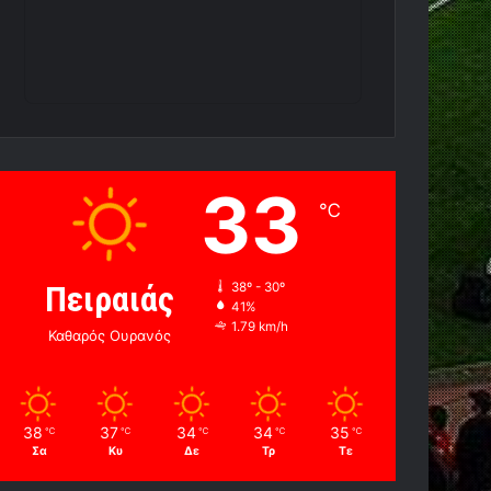
33
℃
Πειραιάς
38º - 30º
41%
1.79 km/h
Καθαρός Ουρανός
38
37
34
34
35
℃
℃
℃
℃
℃
Σα
Κυ
Δε
Τρ
Τε