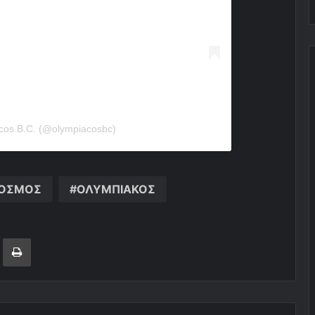
cos B.C. (@olympiacosbc)
ΟΣΜΟΣ
ΟΛΥΜΠΙΑΚΟΣ
ger
ινοποίηση μέσω ηλεκτρονικού ταχυδρομείου
Εκτύπωση