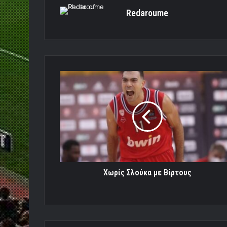
Redaroume
Χωρίς
Σλούκα
με
Βίρτους
Χωρίς Σλούκα με Βίρτους