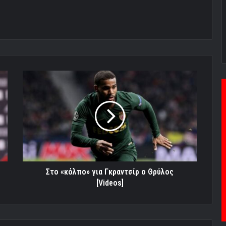
Στο
«κόλπο»
για
Γκραντσίρ
ο
Θρύλος
[Videos]
Στο «κόλπο» για Γκραντσίρ ο Θρύλος
[Videos]