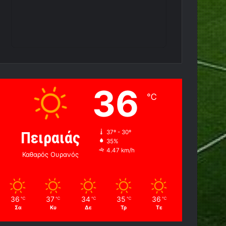
36
℃
Πειραιάς
37º - 30º
35%
4.47 km/h
Καθαρός Ουρανός
36
37
34
35
36
℃
℃
℃
℃
℃
Σα
Κυ
Δε
Τρ
Τε