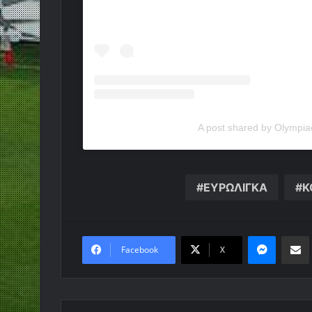
A post shared by Olympia
ΕΥΡΩΛΙΓΚΑ
Κ
Messen
Κο
Facebook
X