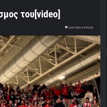
σμος του[videο]
Less than a minute