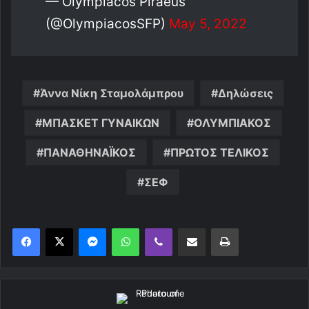
— Olympiacos Piraeus
(@OlympiacosSFP)
May 5, 2022
Άννα Νίκη Σταμολάμπρου
Δηλώσεις
ΜΠΑΣΚΕΤ ΓΥΝΑΙΚΩΝ
ΟΛΥΜΠΙΑΚΟΣ
ΠΑΝΑΘΗΝΑΪΚΟΣ
ΠΡΩΤΟΣ ΤΕΛΙΚΟΣ
ΣΕΦ
Messenger
WhatsApp
Viber
Κοινοποίηση μέσω ηλεκτρονικού ταχυδρομείου
Εκτύπωση