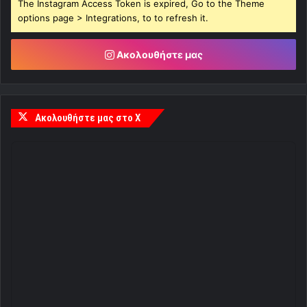
The Instagram Access Token is expired, Go to the Theme
options page > Integrations, to to refresh it.
Ακολουθήστε μας
Ακολουθήστε μας στο X