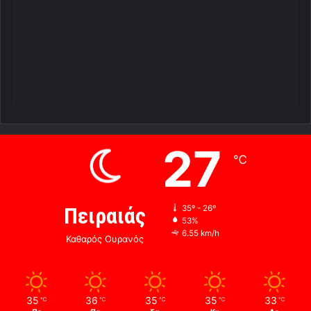
27
℃
Πειραιάς
35º - 26º
53%
6.55 km/h
Καθαρός Ουρανός
35
36
35
35
33
℃
℃
℃
℃
℃