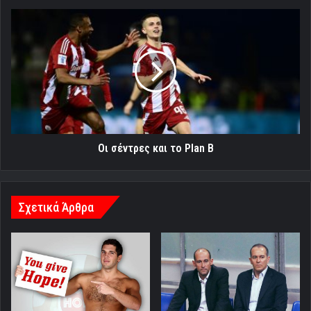
Οι
σέντρες
και
το
Plan
B
Οι σέντρες και το Plan B
Σχετικά Άρθρα