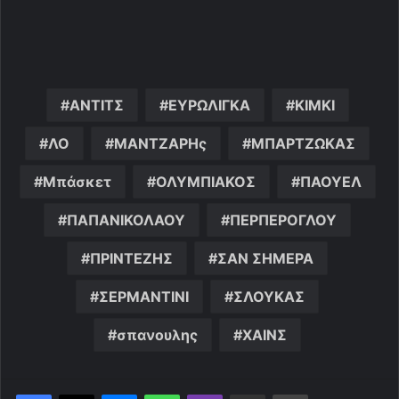
ΑΝΤΙΤΣ
ΕΥΡΩΛΙΓΚΑ
ΚΙΜΚΙ
ΛΟ
ΜΑΝΤΖΑΡΗς
ΜΠΑΡΤΖΩΚΑΣ
Μπάσκετ
ΟΛΥΜΠΙΑΚΟΣ
ΠΑΟΥΕΛ
ΠΑΠΑΝΙΚΟΛΑΟΥ
ΠΕΡΠΕΡΟΓΛΟΥ
ΠΡΙΝΤΕΖΗΣ
ΣΑΝ ΣΗΜΕΡΑ
ΣΕΡΜΑΝΤΙΝΙ
ΣΛΟΥΚΑΣ
σπανουλης
ΧΑΙΝΣ
Messenger
WhatsApp
Viber
Κοινοποίηση μέσω ηλεκτρονικού ταχυδρομείου
Εκτύπωση