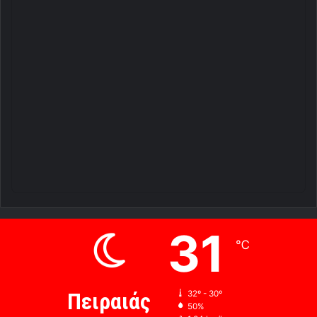
31
℃
Πειραιάς
32º - 30º
50%