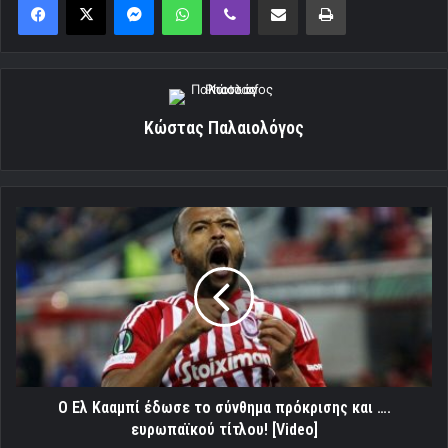
Κώστας Παλαιολόγος
Ο
Ελ
Κααμπί
έδωσε
το
σύνθημα
πρόκρισης
και
….
ευρωπαϊκού
Ο Ελ Κααμπί έδωσε το σύνθημα πρόκρισης και ….
τίτλου!
ευρωπαϊκού τίτλου! [Video]
[Video]