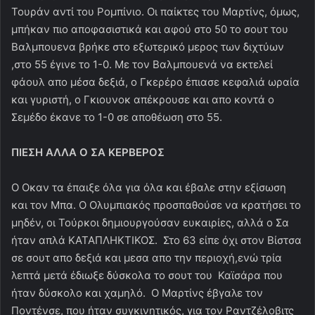
Τουράν αντί του Ρομπίνιο. Οι παίκτες του Μαρτίνς, όμως,
μπήκαν πιο αποφασιστικά και αφού στο 50 το σουτ του
Βαλμπουενα βρήκε στο εξωτερικό μερος των διχτύων
,στο 55 έγινε το 1-0. Με τον Βαλμπουενά να εκτελεί
φάουλ απο μέσα δεξιά, ο Γκερέρο έπιασε κεφαλιά ωραία
και γυριστή, ο Γκιουνοκ απέκρουσε και απο κοντά ο
Σεμέδο έκανε το 1-0 σε αποθέωση στο 55.
ΠΙΕΣΗ ΑΛΛΑ Ο ΣΑ ΚΕΡΒΕΡΟΣ
Ο Οκαν τα έπαιξε όλα για όλα και έβαλε στην εξίσωση
και τον Μπα. Ο Ολυμπιακός προσπαθούσε να κρατήσει το
μηδέν, οι Τούρκοι δημιουργούσαν ευκαιρίες, αλλά ο Σα
ήταν απλά ΚΑΤΑΠΛΗΚΤΙΚΟΣ. Στο 63 είπε όχι στον Βίστσα
σε σουτ απο δεξιά και μεσα απο την περιοχή,ενώ τρία
λεπτά μετά έδιωξε δύσκολα το σουτ του Καϊσάρα που
ήταν δύσκολο και χαμηλό. Ο Μαρτίνς έβγαλε τον
Ποντένσε, που ήταν συγκινητικός, για τον Ραντζέλοβιτς