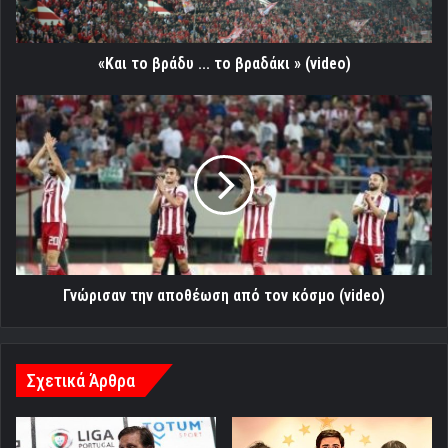
(video)
«Και το βράδυ ... το βραδάκι » (video)
Γνώρισαν
την
αποθέωση
από
τον
κόσμο
(video)
Γνώρισαν την αποθέωση από τον κόσμο (video)
Σχετικά Άρθρα