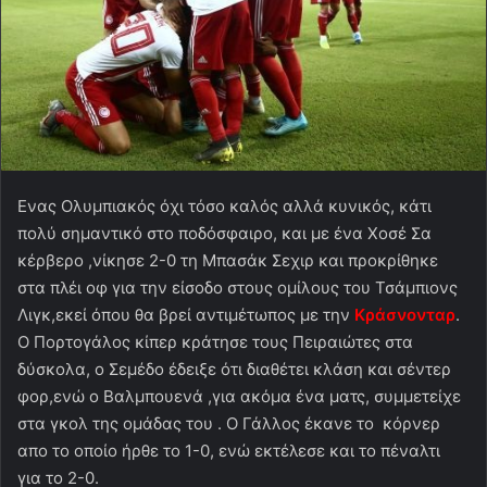
Ενας Ολυμπιακός όχι τόσο καλός αλλά κυνικός, κάτι
πολύ σημαντικό στο ποδόσφαιρο, και με ένα Χοσέ Σα
κέρβερο ,νίκησε 2-0 τη Μπασάκ Σεχιρ και προκρίθηκε
στα πλέι οφ για την είσοδο στους ομίλους του Τσάμπιονς
Λιγκ,εκεί όπου θα βρεί αντιμέτωπος με την
Κράσνονταρ
.
Ο Πορτογάλος κίπερ κράτησε τους Πειραιώτες στα
δύσκολα, ο Σεμέδο έδειξε ότι διαθέτει κλάση και σέντερ
φορ,ενώ ο Βαλμπουενά ,για ακόμα ένα ματς, συμμετείχε
στα γκολ της ομάδας του . Ο Γάλλος έκανε το κόρνερ
απο το οποίο ήρθε το 1-0, ενώ εκτέλεσε και το πέναλτι
για το 2-0.