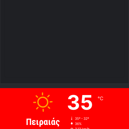
35
℃
Πειραιάς
35º - 32º
36%