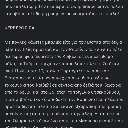
πολύ καλύτερη. Την ίδια ώρα, ο Ολυμπιακός έκανε πολλά
και αβίαστα λάθη μη μπορώντας να κρατήσει τη μπάλα!
ΚΕΡΒΕΡΟΣ ΣΑ
Με πολλές κάθετες μπαλιές είτε για τον Βίστσα από δεξιά
,είτε τον Ελία αριστερά και τον Ρομπίνιο που είχε το ρόλο
δεύτερου φορ πίσω από τον Κριβελί σε ένα ελεύθερο
ρόλο, οι Τούρκοι άρχισαν να απειλούν, αλλά ο Σα ήταν
εκεί. Πρώτα στο 10, όταν ο Πορτογάλος νίκησε τον
Βίστσα σε τετ α τετ ,εν συνεχεία στο 16, στο έξυπνο
τακουνάκι του Κριβελί σε σέντρα απο δεξιά του Καισάρα
απο τα δεξιά, και στο 35, όταν το τρίγωνο Οτσεκούκβου,
Βίστσα βρήκε τελικό αποδέκτη τον Ρομπίνιο που πλάσαρε
προς τα δίχτυα ,αλλά ο Σα έκανε εξαιρετική απόκρουση
πηγαίνοντας από τη μία πλευρά στην άλλη. Η απάντηση
του Ολυμπιακού ήταν ένα σουτ του Μασούρα στο 42 που
πέρασε άουτ, ύστερα από κόρνερ.