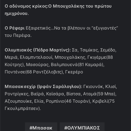
O αδύναμος κρίκος:Ο Μπουχαλάκης του πρώτου
ημιχρόνου.
Ο Ρέφερι
Εξαιρετικός…Να τα βλέπουν οι “εξυγιαντές”
του Περέιρα.
Ολυμπιακός (Πέδρο Μαρτίνς):
Σα, Τσιμίκας, Σεμέδο,
Μεριά, Ελαμπντελαουί, Μπουχαλάκης, Γκιγέρμε(88
Κούτρης), Μασούρας, Βαλμπουενά(81 Καμαρά),
Ποντένσε(68 Ραντζέλοβιτς), Γκερέρο
Μπασακσεχίρ (Ιρφάν Σαράλογλου):
Γκιουνόκ, Κλισί,
Ροντρίγκες, Βιεϊρά, Καϊσάρα, Βίστσα, Αταμά(59 Μπα),
Αζουμπουίκε, Ελία, Ρομπίνιο(46 Τουράν), Κριβελί(75
Γκουλμπράτσεν).
Μπασακ
ΟΛΥΜΠΙΑΚΟΣ