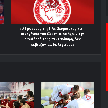
Ολυμπιακός
και
η
οικογένεια
του
Ολυμπιακού
«O Πρόεδρος της ΠΑΕ Ολυμπιακός και η
έχουν
οικογένεια του Ολυμπιακού έχουν την
την
συνείδησή τους πεντακάθαρη, δεν
συνείδησή
εκβιάζονται, δε λυγίζουν»
τους
πεντακάθαρη,
δεν
εκβιάζονται,
δε
λυγίζουν»