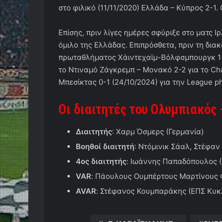
στο φιλικό (11/11/2020) Ελλάδα – Κύπρος 2-1
Επίσης, πριν λίγες ημέρες σφύριξε στο ματς Ι
όμιλο της Ελλάδας. Επιπρόσθετα, πριν τη δια
πρωταθλήματος Χάιντεχαϊμ-Βόλφσμπουργκ 1-3
το Ντιναμό Ζάγκρεμπ – Μονακό 2-2 για το Ch
Μπεσίκτας 0-1 (24/10/2024) για την League p
Οι διαιτητές του Ολυμπιακός
Διαιτητής
: Χαρμ Όσμερς (Γερμανία)
Βοηθοί
διαιτητή
: Ντόμινικ Σάαλ, Στέφαν
4ος
διαιτητής
: Ιωάννης Παπαδόπουλος 
VAR
: Πάουλους Ουμπέρτους Μαρτίνους 
AVAR
: Στέφανος Κουμπαράκης (ΕΠΣ Κυ