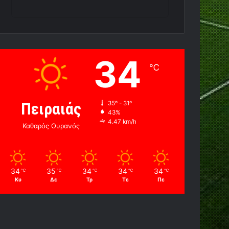
34
℃
Πειραιάς
35º - 31º
43%
4.47 km/h
Καθαρός Ουρανός
34
35
34
34
34
℃
℃
℃
℃
℃
Κυ
Δε
Τρ
Τε
Πε