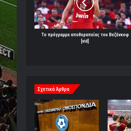
Βεζένκοφ
[vid]
Το πρόγραμμα αποθεραπείας του Βεζένκοφ
[vid]
Σχετικά Άρθρα