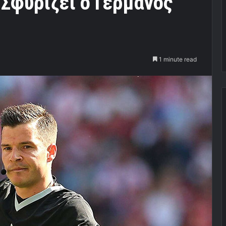
Σφυρίζει ο Γερμανός
1 minute read