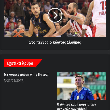
πένθος
ο
Κώστας
Σλούκας
Στο πένθος ο Κώστας Σλούκας
Σχετικά Άρθρα
Με συγκέντρωση στην Πάτρα
27/02/2017
Ο Αντίνο και η πορεία των
ανανεώσεων[video]