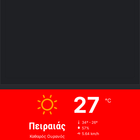
27
℃
Πειραιάς
34º - 26º
57%
5.64 km/h
Καθαρός Ουρανός