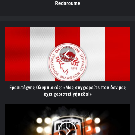
Redaroume
Ερασιτέχνης
Ολυμπιακός:
«Μας
συγχωρείτε
που
δεν
μας
έχει
χαριστεί
γήπεδο!»
Ερασιτέχνης Ολυμπιακός: «Μας συγχωρείτε που δεν μας
έχει χαριστεί γήπεδο!»
Όποιος
έχει
τη
μύγα...