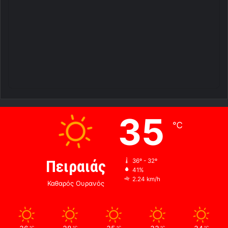
35
℃
Πειραιάς
36º - 32º
41%
2.24 km/h
Καθαρός Ουρανός
℃
℃
℃
℃
℃