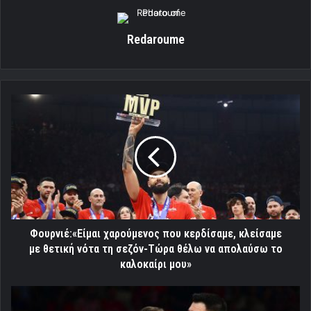
Redaroume
Φουρνιέ:«Είμαι
χαρούμενος
που
κερδίσαμε,
κλείσαμε
με θετική
νότα τη
σεζόν-
Τώρα
θέλω
Φουρνιέ:«Είμαι χαρούμενος που κερδίσαμε, κλείσαμε
να
με θετική νότα τη σεζόν-Τώρα θέλω να απολαύσω το
απολαύσω
καλοκαίρι μου»
το
καλοκαίρι
Παπανικολάου:«Ήταν
μου»
μια