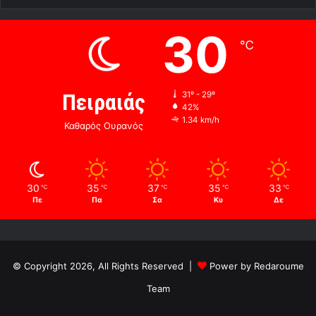
30
℃
Πειραιάς
31º - 29º
42%
1.34 km/h
Καθαρός Ουρανός
30
35
37
35
33
℃
℃
℃
℃
℃
Πε
Πα
Σα
Κυ
Δε
© Copyright 2026, All Rights Reserved |
Power by Redaroume
Team