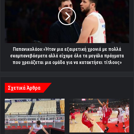
εξαιρετική
χρονιά
με
πολλά
σκαμπανεβάσματα
αλλά
είχαμε
όλα
Παπανικολάου:«Ήταν μια εξαιρετική χρονιά με πολλά
τα
σκαμπανεβάσματα αλλά είχαμε όλα τα μεγάλα πράγματα
μεγάλα
που χρειάζεται μια ομάδα για να κατακτήσει τίτλους»
πράγματα
που
χρειάζεται
μια
Σχετικά Άρθρα
ομάδα
για
να
κατακτήσει
τίτλους»