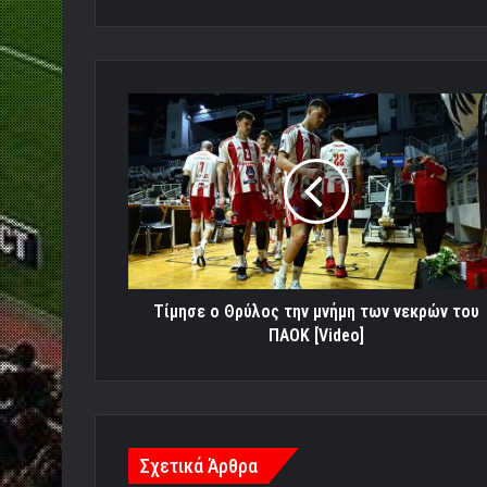
Τίμησε
ο
Θρύλος
την
μνήμη
των
νεκρών
του
ΠΑΟΚ
[Video]
Τίμησε ο Θρύλος την μνήμη των νεκρών του
ΠΑΟΚ [Video]
Σχετικά Άρθρα