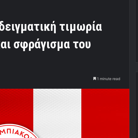
δειγματική τιμωρία
και σφράγισμα του
1 minute read