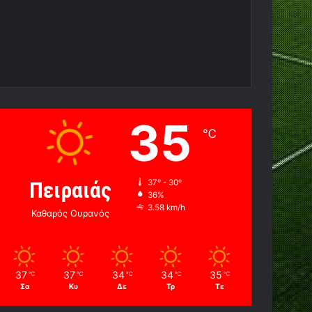
35
℃
Πειραιάς
37º - 30º
36%
3.58 km/h
Καθαρός Ουρανός
37
37
34
34
35
℃
℃
℃
℃
℃
Σα
Κυ
Δε
Τρ
Τε