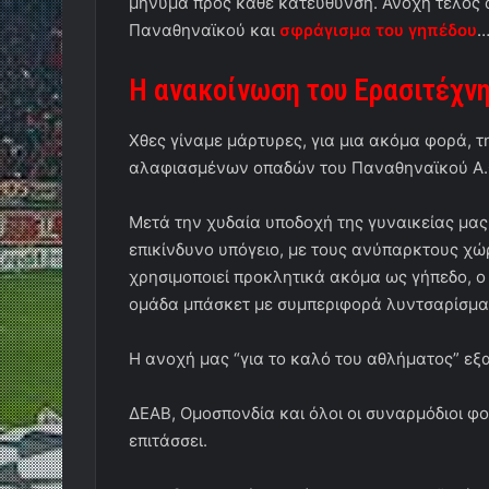
μήνυμα προς κάθε κατεύθυνση. Ανοχή τέλος 
Παναθηναϊκού και
σφράγισμα του γηπέδου
…
Η ανακοίνωση του Ερασιτέχν
Χθες γίναμε μάρτυρες, για μια ακόμα φορά, 
αλαφιασμένων οπαδών του Παναθηναϊκού Α.
Μετά την χυδαία υποδοχή της γυναικείας μας
επικίνδυνο υπόγειο, με τους ανύπαρκτους χ
χρησιμοποιεί προκλητικά ακόμα ως γήπεδο, ο
ομάδα μπάσκετ με συμπεριφορά λυντσαρίσμα
Η ανοχή μας “για το καλό του αθλήματος” εξ
ΔΕΑΒ, Ομοσπονδία και όλοι οι συναρμόδιοι φ
επιτάσσει.