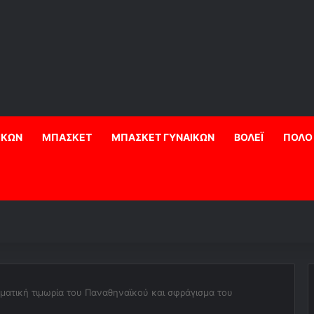
ΙΚΩΝ
ΜΠΑΣΚΕΤ
ΜΠΑΣΚΕΤ ΓΥΝΑΙΚΩΝ
ΒΟΛΕΪ
ΠΟΛΟ
ματική τιμωρία του Παναθηναϊκού και σφράγισμα του