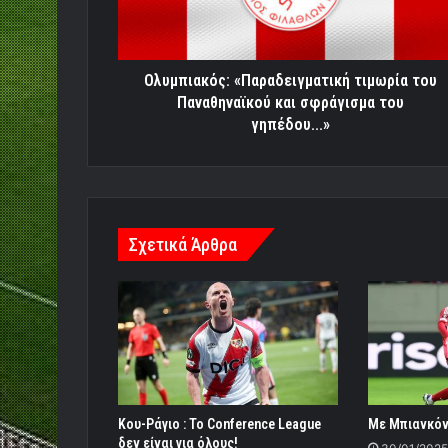
σφράγισμα
του
γηπέδου...»
Ολυμπιακός: «Παραδειγματική τιμωρία του
Παναθηναϊκού και σφράγισμα του
γηπέδου...»
Σχετικά Άρθρα
Κου-Ράγιο : Το Conference League
Με Μπιανκόν
δεν είναι για όλους!