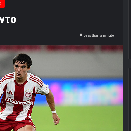
Α
ντο
Less than a minute