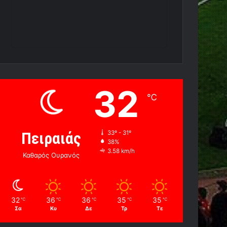
32
℃
Πειραιάς
33º - 31º
38%
3.58 km/h
Καθαρός Ουρανός
32
36
36
35
35
℃
℃
℃
℃
℃
Σα
Κυ
Δε
Τρ
Τε