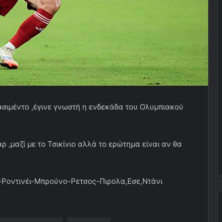
ασιμέντο ,έγινε γνωστή η ενδεκάδα του Ολυμπιακού
 ,μαζί με το Τσικίνιο αλλά το ερώτημα είναι αν θα
ς-Ροντινέι-Μπρούνο-Ρετσος-Πιρολα,Εσε,Ντάνι