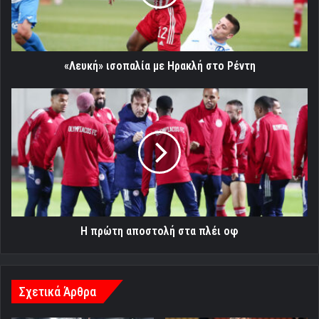
Ρέντη
«Λευκή» ισοπαλία με Ηρακλή στο Ρέντη
Η
πρώτη
αποστολή
στα
πλέι
οφ
Η πρώτη αποστολή στα πλέι οφ
Σχετικά Άρθρα