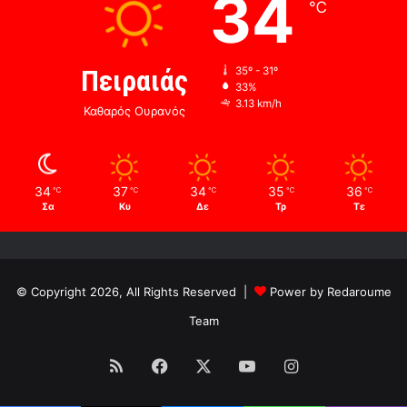
34
℃
Πειραιάς
35º - 31º
33%
3.13 km/h
Καθαρός Ουρανός
34
37
34
35
36
℃
℃
℃
℃
℃
Σα
Κυ
Δε
Τρ
Τε
© Copyright 2026, All Rights Reserved |
Power by Redaroume
Team
RSS
Facebook
X
YouTube
Instagram