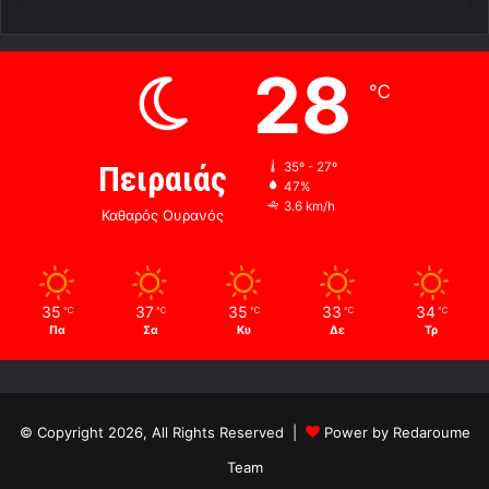
28
℃
Πειραιάς
35º - 27º
47%
3.6 km/h
Καθαρός Ουρανός
35
37
35
33
34
℃
℃
℃
℃
℃
Πα
Σα
Κυ
Δε
Τρ
© Copyright 2026, All Rights Reserved |
Power by Redaroume
Team