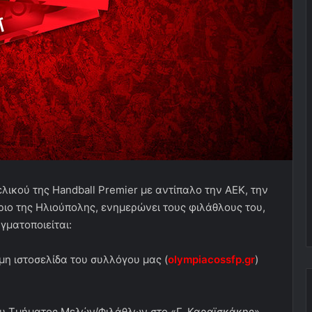
ελικού της
Handball
Premier
με αντίπαλο την ΑΕΚ, την
ριο της Ηλιούπολης, ενημερώνει τους φιλάθλους του,
αγματοποιείται:
μη ιστοσελίδα του συλλόγου μας (
olympiacossfp
.
gr
)
του Τμήματος Μελών/Φιλάθλων στο «Γ. Καραϊσκάκης»