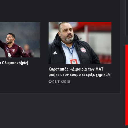
του!»
α Ολυμπιακό[pic]
Καραπαπάς: «Διμοιρία των ΜΑΤ
μπήκε στον κόσμο κι έριξε χημικά!»
01/11/2018