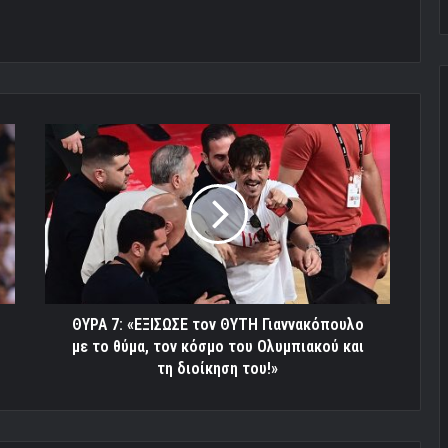
ΘΥΡΑ
7:
«ΕΞΙΣΩΣΕ
τον
ΘΥΤΗ
Γιαννακόπουλο
με
το
θύμα,
τον
ΘΥΡΑ 7: «ΕΞΙΣΩΣΕ τον ΘΥΤΗ Γιαννακόπουλο
κόσμο
με το θύμα, τον κόσμο του Ολυμπιακού και
του
τη διοίκηση του!»
Ολυμπιακού
και
τη
διοίκηση