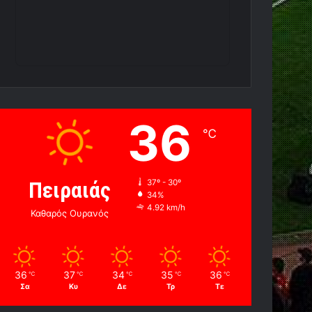
36
℃
Πειραιάς
37º - 30º
34%
4.92 km/h
Καθαρός Ουρανός
36
37
34
35
36
℃
℃
℃
℃
℃
Σα
Κυ
Δε
Τρ
Τε