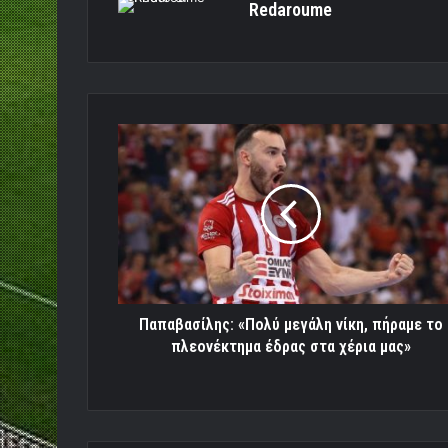
Redaroume
Παπαβασίλης:
«Πολύ
μεγάλη
νίκη,
πήραμε
το
πλεονέκτημα
έδρας
στα
χέρια
Παπαβασίλης: «Πολύ μεγάλη νίκη, πήραμε το
μας»
πλεονέκτημα έδρας στα χέρια μας»