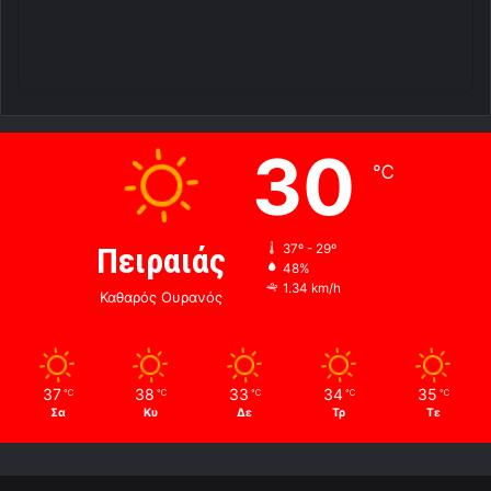
30
℃
Πειραιάς
37º - 29º
48%
1.34 km/h
Καθαρός Ουρανός
37
38
33
34
35
℃
℃
℃
℃
℃
Σα
Κυ
Δε
Τρ
Τε