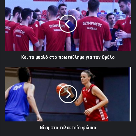
το
μυαλό
στο
πρωτάθλημα
για
τον
Θρύλο
Και το μυαλό στο πρωτάθλημα για τον Θρύλο
Νίκη
στο
τελευταίο
φιλικό
Νίκη στο τελευταίο φιλικό