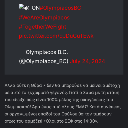
ON
#OlympiacosBC
#WeAreOlympiacos
#TogetherWeFight
pic.twitter.com/qJDuCuTEwk
— Olympiacos B.C.
(@Olympiacos_BC)
July 24, 2024
Αλλά ούτε η Θύρα 7 δεν θα μπορούσε να μείνει αμέτοχη
σε αυτό το ξεχωριστό γεγονός. Γιατί ο Σάσα με τη στάση
του έδειξε πώς είναι 100% μέλος της οικογένειας του
Ολυμπιακού! Άρα ένας από όλους ΕΜΑΣ! Κατά συνέπεια,
οι οργανωμένοι οπαδοί του Θρύλου θα τον τιμήσουν
όπως του αρμόζει! «Όλοι στο ΣΕΦ στις 14:30».