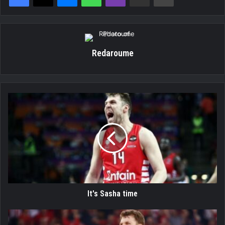
Redaroume
It's
Sasha
time
It's Sasha time
Βεζένκοφ
πενταετίας