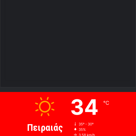
34
℃
Πειραιάς
35º - 30º
35%
3.58 km/h