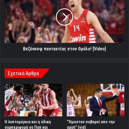
στον
Θρύλο!
[Video]
Βεζένκοφ πενταετίας στον Θρύλο! [Video]
Σχετικά Άρθρα
Η λεπτομέρεια και η άδικη
“Ήμασταν σοβαροί απο την
συμπεριφορά σε Παπ και
αρχή” (vid)