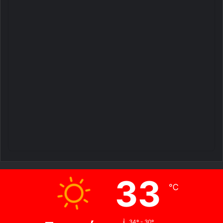
33
℃
34º - 30º