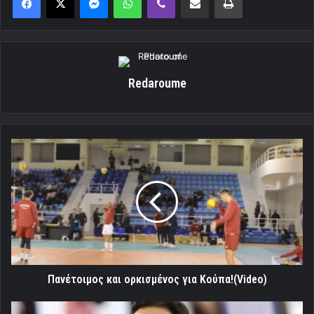
Redaroume
Πανέτοιμος
και
ορκισμένος
για
Κούπα!
(Video)
Πανέτοιμος και ορκισμένος για Κούπα!(Video)
Βραβεία