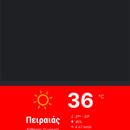
36
℃
Πειραιάς
37º - 30º
35%
4.47 km/h
Καθαρός Ουρανός