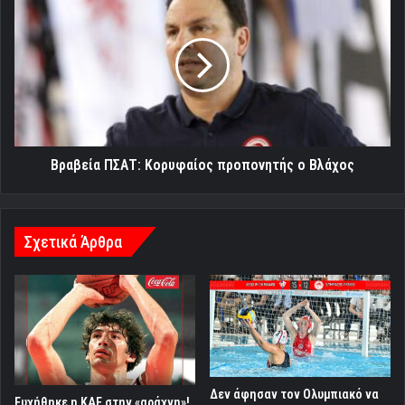
ΠΣΑΤ:
Κορυφαίος
προπονητής
ο
Βλάχος
Βραβεία ΠΣΑΤ: Κορυφαίος προπονητής ο Βλάχος
Σχετικά Άρθρα
Δεν άφησαν τον Ολυμπιακό να
Ευχήθηκε η ΚΑΕ στην «αράχνη»!