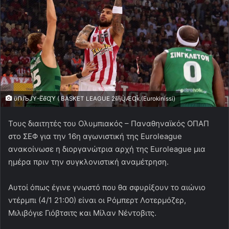
ϋՌЉJϓ-Ё́ȇ́Ɋϓ ( BASKET LEAGUE 2码Ù͉ӔɊǩ.(Eurokinissi)
Τους διαιτητές του Ολυμπιακός – Παναθηναϊκός ΟΠΑΠ
στο ΣΕΦ για την 16η αγωνιστική της Euroleague
ανακοίνωσε η διοργανώτρια αρχή της Εuroleague μια
ημέρα πριν την συγκλονιστική αναμέτρηση.
Αυτοί όπως έγινε γνωστό που θα σφυρίξουν το αιώνιο
ντέρμπι (4/1 21:00) είναι οι Ρόμπερτ Λοτερμόζερ,
Μιλιβόγιε Γιόβτσιτς και Μίλαν Νέντοβιτς.