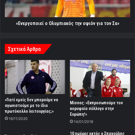
τον
Σα»
«Ενεργοποιεί ο Ολυμπιακός την οψιόν για τον Σα»
Σχετικά Άρθρα
«Γιατί εμείς δεν μπορούμε να
Μίσσας: «Εκπροσωπούμε τον
αγωνιστούμε με το ίδιο
κορυφαίο σύλλογο στην
πρωτόκολλο λειτουργίας;»
Ευρώπη!»
16/11/2020
14/01/2018
10 ημέρες εκτός ο Σπανούλης