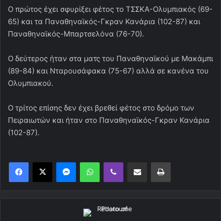
Ο πρώτος έχει σφυρίξει φέτος το ΤΣΣΚΑ-Ολυμπιακός (69-
65) και τα Παναθηναϊκός-Γκραν Κανάρια (102-87) και
Παναθηναϊκός-Μπαρτσελόνα (76-70).
Ο δεύτερος ήταν στα ματς του Παναθηναϊκού με Μακάμπι
(89-84) και Νταρουσάφακα (75-67) αλλά σε κανένα του
Ολυμπιακού.
Ο τρίτος επίσης δεν έχει βρεθεί φέτος στο δρόμο των
Πειραιωτών και ήταν στο Παναθηναϊκός-Γκραν Κανάρια
(102-87).
Messenger
WhatsApp
Viber
Κοινοποίηση μέσω ηλεκτρονικού ταχυδρομείου
Εκτύπωση