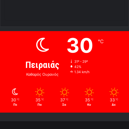
30
℃
Πειραιάς
31º - 29º
42%
1.34 km/h
Καθαρός Ουρανός
30
35
37
35
33
℃
℃
℃
℃
℃
Πε
Πα
Σα
Κυ
Δε