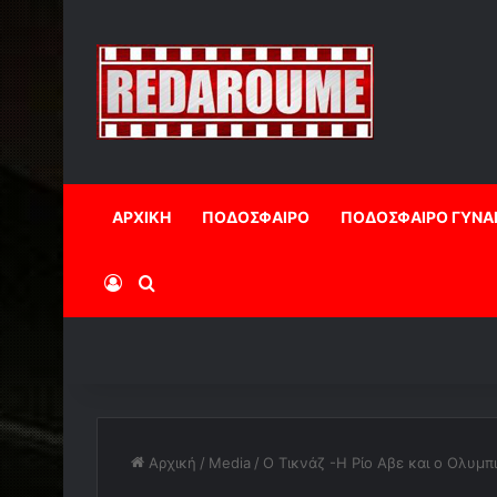
ΑΡΧΙΚΗ
ΠΟΔΟΣΦΑΙΡΟ
ΠΟΔΟΣΦΑΙΡΟ ΓΥΝΑ
Log In
Αναζήτηση
Αρχική
/
Media
/
O Tικνάζ -Η Ρίο Αβε και ο Ολυμπ