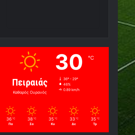
30
℃
Πειραιάς
36º - 29º
46%
0.89 km/h
Καθαρός Ουρανός
36
38
35
33
35
℃
℃
℃
℃
℃
Πα
Σα
Κυ
Δε
Τρ