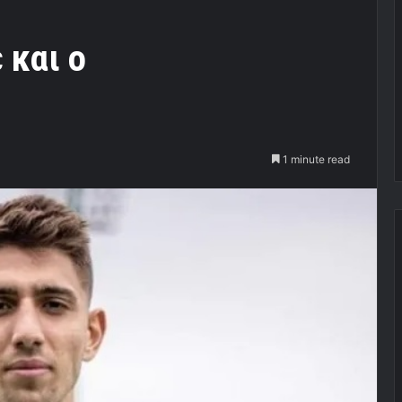
 και ο
1 minute read