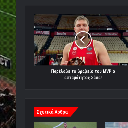
Παρέλαβε
το
βραβείο
του
MVP
o
ασταμάτητος
Σάσα!
Παρέλαβε το βραβείο του MVP o
ασταμάτητος Σάσα!
Σχετικά Άρθρα