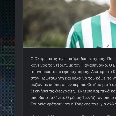
Ο Ολυμπιακός έχει ακόμα δύο στόχους.. Που γ
κοντινός το ντέρμπι με τον Παναθηναϊκό. Ο Β
απαγορεύεται ο εφησυχασμός. Δεύτερο το Κ
στον Πρωταθλητή και θέλει να του κόψει το ν
σεζίον με κούπα όπως πέρυσι. Ωστόσο μετά α
ξεκινήσει τις διεργασίες. Εκλεισε Καμπελά και
σπουδαίο ταλέντο. Ο μέσος Τικνάζ τον οποίο
Τουρκία γράφουν ότι ο Τούρκος πάει για αλλλ