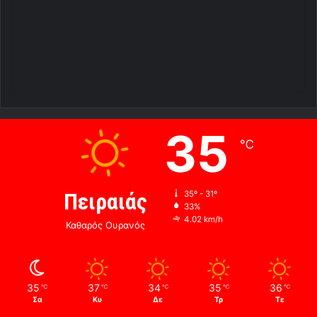
35
℃
Πειραιάς
35º - 31º
33%
4.02 km/h
Καθαρός Ουρανός
35
37
34
35
36
℃
℃
℃
℃
℃
Σα
Κυ
Δε
Τρ
Τε