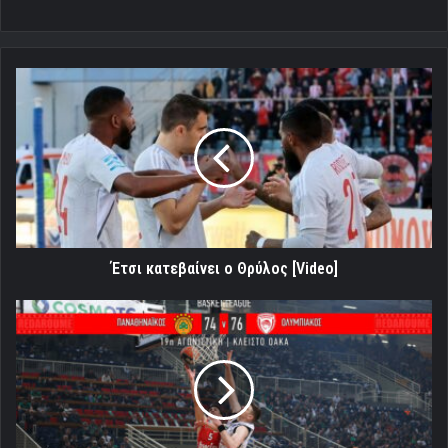
Έτσι
κατεβαίνει
ο
Θρύλος
[Video]
Έτσι κατεβαίνει ο Θρύλος [Video]
Νίκη
πάλι,
νίκη
πάλι
οέ
οέ…