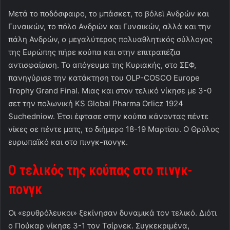
Μετά το ποδόσφαιρο, το μπάσκετ, το βόλεϊ Ανδρών και
Γυναικών, το πόλο Ανδρών και Γυναικών, αλλά και την
πάλη Ανδρών, ο μεγαλύτερος πολυαθλητικός σύλλογος
της Ευρώπης πήρε κούπα και στην επιτραπέζια
αντισφαίριση. Το απόγευμα της Κυριακής, στο ΣΕΦ,
πανηγύρισε την κατάκτηση του OLP-COSCO Europe
Trophy Grand Final. Μιας και στον τελικό νίκησε με 3-0
σετ την πολωνική KS Global Pharma Orlicz 1924
Suchedniow. Έτσι έφτασε στην κούπα κάνοντας πέντε
νίκες σε πέντε ματς, το διήμερο 18-19 Μαρτίου. Ο Θρύλος
ευρωπαϊκό και στο πινγκ-πονγκ.
Ο τελικός της κούπας στο πινγκ-
πονγκ
Οι «ερυθρόλευκοι» ξεκίνησαν δυναμικά τον τελικό. Διότι
ο Πούκαρ νίκησε 3-1 τον Τσίρνεκ. Συγκεκριμένα,