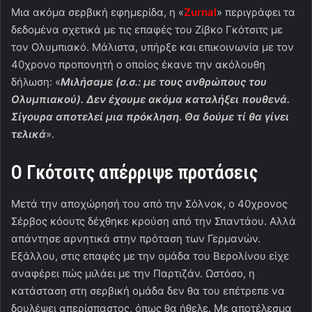
Μια ακόμα σερβική εφημερίδα, η «
Zurnal
» περιγράφει τα
δεδομένα σχετικά με τις επαφές του Ζίβκο Γκότσιτς με
τον Ολυμπιακό. Μάλιστα, υπήρξε και επικοινωνία με τον
40χρονο προπονητή ο οποίος έκανε την ακόλουθη
δήλωση: «
Μιλήσαμε (σ.σ.: με τους ανθρώπους του
Ολυμπιακού). Δεν έχουμε ακόμα καταλήξει πουθενά.
Σίγουρα αποτελεί μια πρόκληση. Θα δούμε τί θα γίνει
τελικά
».
Ο Γκότσιτς απέρριψε προτάσεις
Μετά την αποχώρησή του από την Σόλνοκ, ο 40χρονος
Σέρβος κόουτς δέχθηκε κρούση από την Σπαντάου. Αλλά
απάντησε αρνητικά στην πρόταση των Γερμανών.
Εξάλλου, στις επαφές με την ομάδα του Βερολίνου είχε
αναφέρει πώς μιλάει με την Παρτιζάν. Ωστόσο, η
κατάσταση στη σερβική ομάδα δεν θα του επέτρεπε να
δουλέψει απερίσπαστος, όπως θα ήθελε. Με αποτέλεσμα