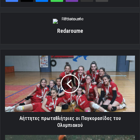
Redaroume
Αήττητες
πρωταθλήτριες
οι
Παγκορασίδες
του
Ολυμπιακού
Αήττητες πρωταθλήτριες οι Παγκορασίδες του
Ολυμπιακού
Η