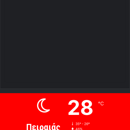
28
℃
Πειραιάς
35º - 26º
46%