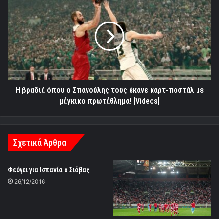
βραδιά
όπου
ο
Σπανούλης
τους
έκανε
καρτ-
ποστάλ
με
Η βραδιά όπου ο Σπανούλης τους έκανε καρτ-ποστάλ με
μάγκικο
μάγκικο πρωτάθλημα! [Videos]
πρωτάθλημα!
[Videos]
Σχετικά Άρθρα
Φεύγει για Ισπανία ο Σιόβας
26/12/2016