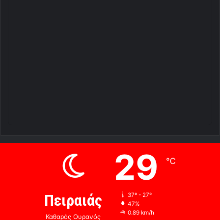
29
℃
Πειραιάς
37º - 27º
47%
0.89 km/h
Καθαρός Ουρανός