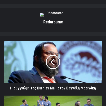
Redaroume
Η
συγγνώμη
της
Burnley
Mail
στον
Βαγγέλη
Μαρινάκη
Η συγγνώμη της Burnley Mail στον Βαγγέλη Μαρινάκη
Ενδεκάδας
το...