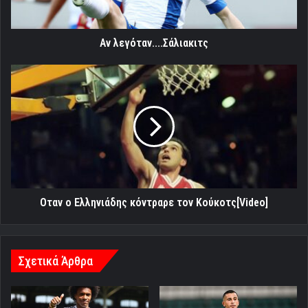
Αν λεγόταν....Σάλιακιτς
Oταν
ο
Ελληνιάδης
κόντραρε
τον
Κούκοτς[Video]
Oταν ο Ελληνιάδης κόντραρε τον Κούκοτς[Video]
Σχετικά Άρθρα