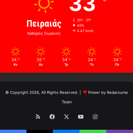
33
Πειραιάς
35º - 31º
46%
4.47 km/h
Καθαρός Ουρανός
34
35
34
34
34
℃
℃
℃
℃
℃
Κυ
Δε
Τρ
Τε
Πε
© Copyright 2026, All Rights Reserved |
Power by Redaroume
Team
RSS
Facebook
X
YouTube
Instagram