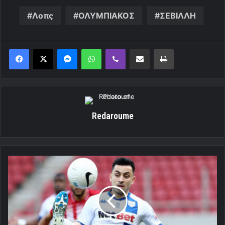
Λοπς
ΟΛΥΜΠΙΑΚΟΣ
ΣΕΒΙΛΛΗ
Messenger
WhatsApp
Viber
Κοινοποίηση μέσω ηλεκτρονικού ταχυδρομείου
Εκτύπωση
Redaroume
Αν
λεγόταν....Σάλιακιτς