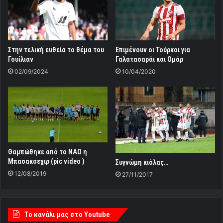
Στην τελική ευθεία το θέμα του
Επιμένουν οι Τούρκοι για
Γουίλιαν
Γαλατασαράι και Ομάρ
02/09/2024
10/04/2020
Θαμπώθηκε από το ΝΑΟ η
Μπασακσεχιρ (pic video )
Συγνώμη κιόλας…
12/08/2019
27/11/2017
Tο κανάλι μας στο Youtube