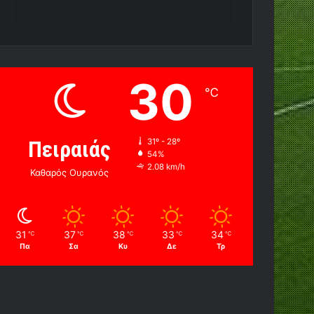
30
℃
Πειραιάς
31º - 28º
54%
2.08 km/h
Καθαρός Ουρανός
31
37
38
33
34
℃
℃
℃
℃
℃
Πα
Σα
Κυ
Δε
Τρ