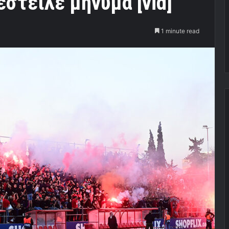
έστειλε μήνυμα [vid]
1 minute read