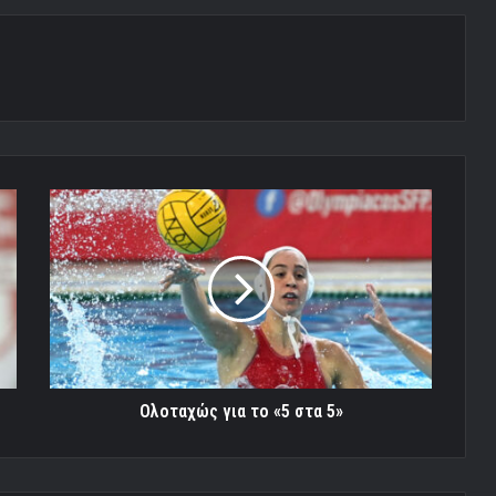
Ολοταχώς
για
το
«5
στα
5»
Ολοταχώς για το «5 στα 5»