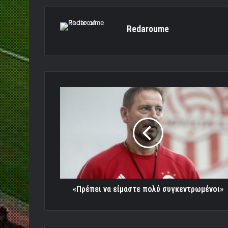
Redaroume
«Πρέπει
να
είμαστε
πολύ
συγκεντρωμένοι»
«Πρέπει να είμαστε πολύ συγκεντρωμένοι»