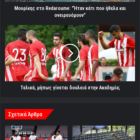
ονειρευόμουν"
Μουρίκης στο Redaroume: "Ήταν κάτι που ήθελα και
ονειρευόμουν"
Τελικά,
μήπως
γίνεται
δουλειά
στην
Ακαδημία;
Τελικά, μήπως γίνεται δουλειά στην Ακαδημία;
Σχετικά Άρθρα