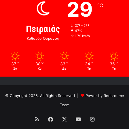
29
℃
Πειραιάς
37º - 27º
47%
1.79 km/h
Καθαρός Ουρανός
37
38
33
34
35
℃
℃
℃
℃
℃
Σα
Κυ
Δε
Τρ
Τε
© Copyright 2026, All Rights Reserved |
Power by Redaroume
Team
RSS
Facebook
X
YouTube
Instagram