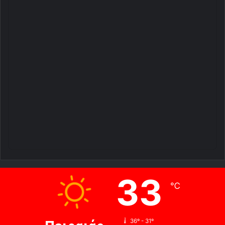
33
℃
36º - 31º