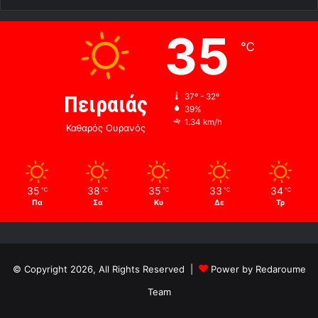
35
℃
Πειραιάς
37º - 32º
39%
1.34 km/h
Καθαρός Ουρανός
35
38
35
33
34
℃
℃
℃
℃
℃
Πα
Σα
Κυ
Δε
Τρ
© Copyright 2026, All Rights Reserved |
Power by Redaroume
Team