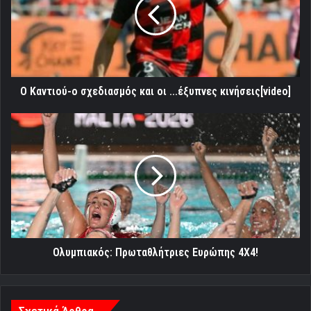
σχεδιασμός
και
οι
...έξυπνες
κινήσεις[video]
Ο Καντιού-ο σχεδιασμός και οι ...έξυπνες κινήσεις[video]
Ολυμπιακός:
Πρωταθλήτριες
Ευρώπης
4Χ4!
Ολυμπιακός: Πρωταθλήτριες Ευρώπης 4Χ4!