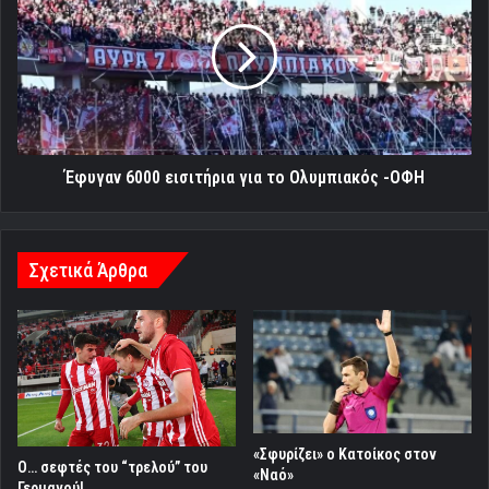
εισιτήρια
για
το
Ολυμπιακός
-ΟΦΗ
Έφυγαν 6000 εισιτήρια για το Ολυμπιακός -ΟΦΗ
Σχετικά Άρθρα
«Σφυρίζει» ο Κατοίκος στον
Ο… σεφτές του “τρελού” του
«Ναό»
Γερμανού!