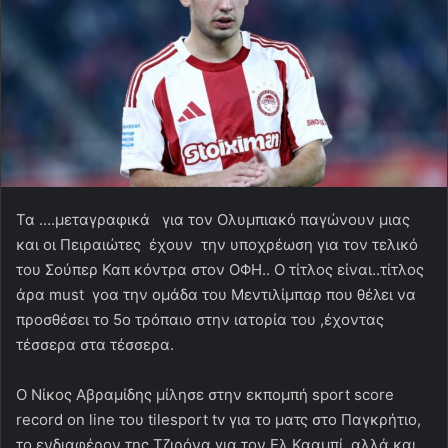
Τα ….μεταγραφικά για τον Ολυμπιακό παγώνουν μιας
και οι Πειραιώτες έχουν την υποχρέωση για τον τελικό
του Σούπερ Καπ κόντρα στον ΟΦΗ.. Ο τίτλος είναι..τίτλος
άρα must γοα την ομάδα του Μεντιλίμπαρ που θέλει να
προσθέσει το 5ο τρόπαιο στην ιατορία του ,έχοντας
τέσσερα στα τέσσερα.
Ο Νίκος Αβραμίδης μίλησε στην εκπομπή sport score
record on line του tilesport tv για το ματς στο Παγκρήτιο,
το ενδιαφέρον της Τζιρόνα για τον Ελ Κααμπί ,αλλά και