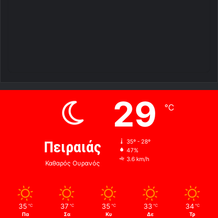
29
℃
Πειραιάς
35º - 28º
47%
3.6 km/h
Καθαρός Ουρανός
35
37
35
33
34
℃
℃
℃
℃
℃
Πα
Σα
Κυ
Δε
Τρ