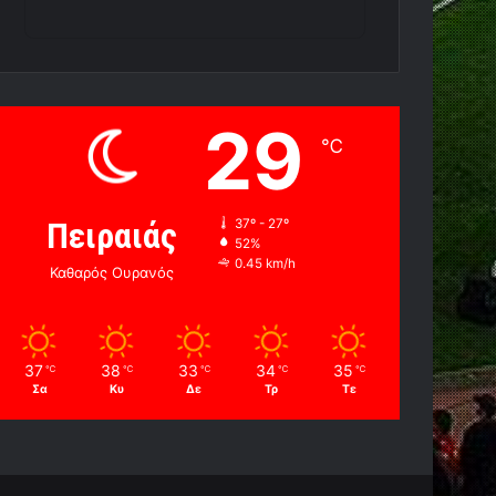
29
℃
Πειραιάς
37º - 27º
52%
0.45 km/h
Καθαρός Ουρανός
37
38
33
34
35
℃
℃
℃
℃
℃
Σα
Κυ
Δε
Τρ
Τε