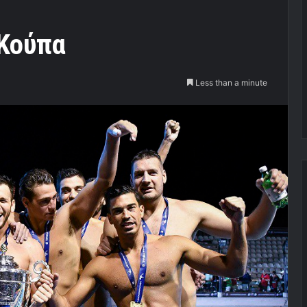
 Κούπα
Less than a minute