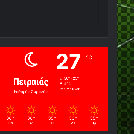
27
℃
Πειραιάς
36º - 25º
49%
3.27 km/h
Καθαρός Ουρανός
36
38
35
33
35
℃
℃
℃
℃
℃
Πα
Σα
Κυ
Δε
Τρ